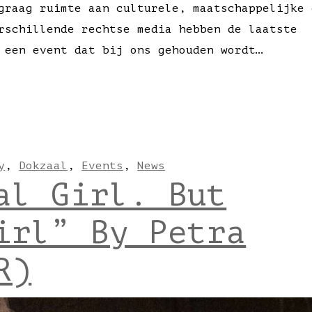
graag ruimte aan culturele, maatschappelijke 
rschillende rechtse media hebben de laatste
 een event dat bij ons gehouden wordt…
y
,
Dokzaal
,
Events
,
News
al Girl. But
irl” By Petra
R)