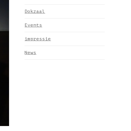
Dokzaal
Events
impressie
News