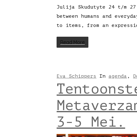
Julija Skudutyte 24 t/m 27
between humans and everyda
to items, from an expressi
Read More
Eva Schippers
In
agenda
,
D
Tentoonst
Metaverza
3-5 Mei.