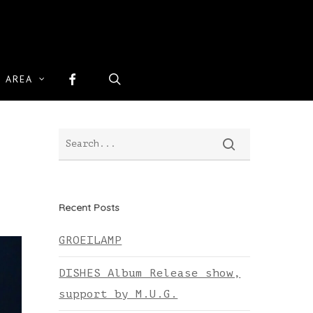
FACEBOOK
search
 AREA
Recent Posts
GROEILAMP
DISHES Album Release show,
support by M.U.G.