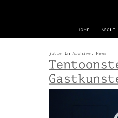
Skip
to
main
content
HOME
ABOUT
julie
In
Archive
,
News
Tentoonst
Gastkunst