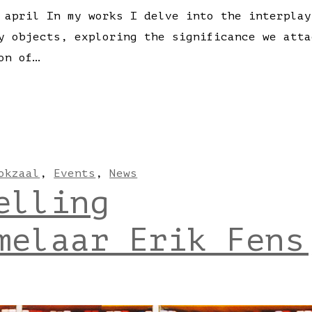
 april In my works I delve into the interplay
y objects, exploring the significance we atta
on of…
okzaal
,
Events
,
News
elling
melaar Erik Fens