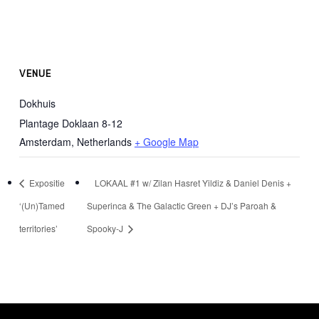
VENUE
Dokhuis
Plantage Doklaan 8-12
Amsterdam
,
Netherlands
+ Google Map
Expositie
LOKAAL #1 w/ Zilan Hasret Yildiz & Daniel Denis +
‘(Un)Tamed
Superinca & The Galactic Green + DJ’s Paroah &
territories’
Spooky-J