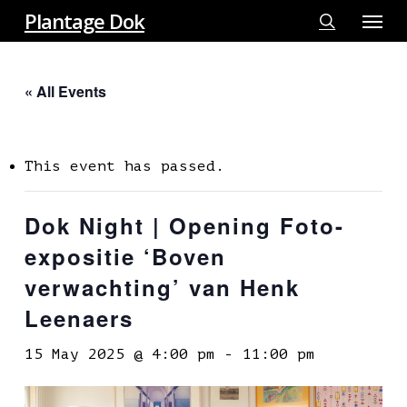
Menu
Skip
Plantage Dok
to
search
main
« All Events
content
This event has passed.
Dok Night | Opening Foto-
expositie ‘Boven
verwachting’ van Henk
Leenaers
15 May 2025 @ 4:00 pm
-
11:00 pm